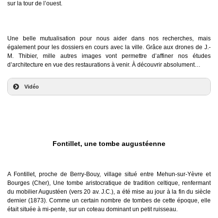
sur la tour de l’ouest.
Une belle mutualisation pour nous aider dans nos recherches, mais
également pour les dossiers en cours avec la ville. Grâce aux drones de J.-
M. Thibier, mille autres images vont permettre d’affiner nos études
d’architecture en vue des restaurations à venir. À découvrir absolument…
Vidéo
PREMIÈRES IMAGES AÉRIENNES
DU SITE DU CHÂTEAU
Fontillet, une tombe augustéenne
A Fontillet, proche de Berry-Bouy, village situé entre
Mehun-sur-Yèvre
et
Bourges (Cher), Une tombe aristocratique de tradition celtique, renfermant
du mobilier Augustéen (vers 20 av. J.C.), a été mise au jour à la fin du siècle
dernier (1873). Comme un certain nombre de tombes de cette époque, elle
était située à mi-pente, sur un coteau dominant un petit ruisseau.