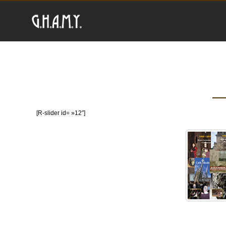
[R-slider id= »12″]