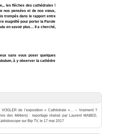
,.. les flèches des cathédrales !
s de nos pensées et de nos vœux,
is trompés dans le rapport entre
tre magnifié pour porter la Parole
oulu en savoir plus… Il a cherché,
gieux sans vous poser quelques
nabulum, à y observer la cathèdre
el VOGLER de l’exposition « Cathédrale »… – Vraiment ?
arvis des Métiers) : reportage réalisé par Laurent MABED,
Kaléidoscope sur Bip TV, le 17 mai 2017