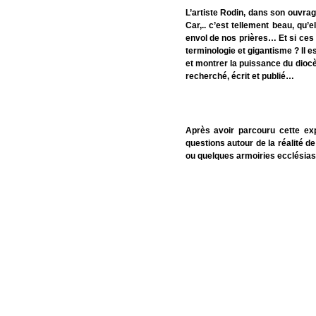
L’artiste Rodin, dans son ouvrag
Car,.. c’est tellement beau, qu
envol de nos prières… Et si ces
terminologie et gigantisme ? Il e
et montrer la puissance du diocès
recherché, écrit et publié…
Après avoir parcouru cette ex
questions autour de la réalité d
ou quelques armoiries ecclésia