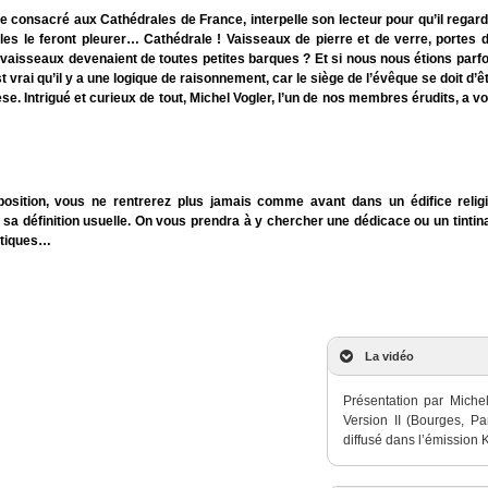
e consacré aux Cathédrales de France, interpelle son lecteur pour qu’il regarde
’elles le feront pleurer… Cathédrale ! Vaisseaux de pierre et de verre, porte
 vaisseaux devenaient de toutes petites barques ? Et si nous nous étions parfo
st vrai qu’il y a une logique de raisonnement, car le siège de l’évêque se doit d’ê
e. Intrigué et curieux de tout, Michel Vogler, l’un de nos membres érudits, a v
position, vous ne rentrerez plus jamais comme avant dans un édifice reli
e sa définition usuelle. On vous prendra à y chercher une dédicace ou un tinti
stiques…
La vidéo
Présentation par Mich
Version II (Bourges, P
diffusé dans l’émission 