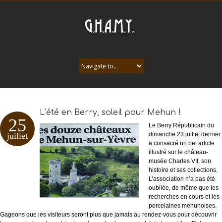
L’été en Berry, soleil pour Mehun !
25
Le Berry Républicain du
juillet
dimanche 23 juillet dernier
a consacré un bel article
illustré sur le château-
musée Charles VII, son
histoire et ses collections.
L’association n’a pas été
oubliée, de même que les
recherches en cours et les
porcelaines mehunoises.
Gageons que les visiteurs seront plus que jamais au rendez-vous pour découvrir