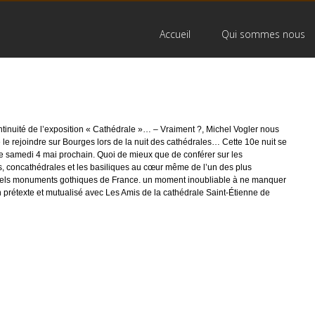
Accueil
Qui sommes nous
tinuité de l’exposition
« Cathédrale »… – Vraiment ?
, Michel Vogler nous
le rejoindre sur Bourges lors de la nuit des cathédrales… Cette 10e nuit se
le
samedi 4 mai
prochain. Quoi de mieux que de conférer sur les
s, concathédrales et les basiliques au cœur même de l’un des plus
els monuments gothiques de France. un moment inoubliable à ne manquer
 prétexte et mutualisé avec Les Amis de la cathédrale Saint-Étienne de