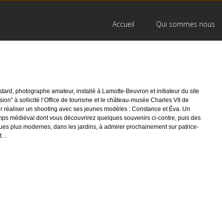
Accueil
Qui sommes nous
stard, photographe amateur, installé à Lamotte-Beuvron et initiateur du site
ion” à sollicité l’Office de tourisme et le château-musée Charles VII de
 réaliser un shooting avec ses jeunes modèles : Constance et Éva. Un
mps médiéval dont vous découvrirez quelques souvenirs ci-contre, puis des
ues plus modernes, dans les jardins, à admirer prochainement sur patrice-
et…