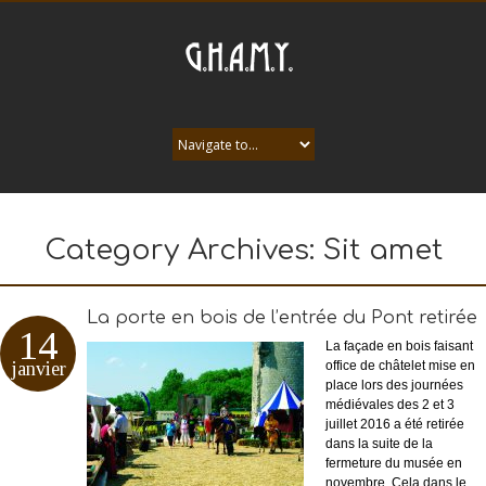
Category Archives:
Sit amet
La porte en bois de l’entrée du Pont retirée
14
La façade en bois faisant
janvier
office de châtelet mise en
place lors des journées
médiévales des 2 et 3
juillet 2016 a été retirée
dans la suite de la
fermeture du musée en
novembre. Cela dans le